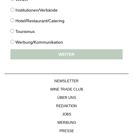
WEINSZENE
BÜCHER
ANMELDEN
ABO
Institutionen/Verbände
PORTRAITS
AUSGABE
VINOPHILES
Hotel/Restaurant/Catering
ARCHIV
AWARDS
ARCHIV
VORTEILSWELT
Tourismus
GEWINNSPIELE
VORTEILSWELT
Werbung/Kommunikation
TRINKREIFETABELLE
WEITER
ABO
WEINSUCHE
NEWSLETTER
WINE TRADE CLUB
NEWSLETTER
REDAKTION
WINE TRADE CLUB
JOBS
ÜBER UNS
WERBUNG
REDAKTION
PRESSE
JOBS
IMPRESSUM
WERBUNG
AGB & DATENSCHUTZ
PRESSE
FAQ