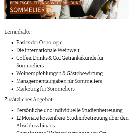
WEINSZENE
BÜCHER
ANMELDEN
ABO
PORTRAITS
AUSGABE
VINOPHILES
ARCHIV
AWARDS
ARCHIV
VORTEILSWELT
GEWINNSPIELE
Lerninhalte:
VORTEILSWELT
Basics der Oenologie
TRINKREIFETABELLE
Die internationale Weinwelt
ABO
Coffee, Drinks & Co.: Getränkekunde für
WEINSUCHE
Sommeliers
NEWSLETTER
Weinempfehlungen & Gästebewirtung
WINE TRADE CLUB
Managementaufgaben für Sommeliers
REDAKTION
Marketing für Sommeliers
JOBS
Zusätzliches Angebot:
WERBUNG
PRESSE
Persönliche und individuelle Studienbetreuung
IMPRESSUM
12 Monate kostenfreie Studienbetreuung über den
AGB & DATENSCHUTZ
Abschluss hinaus
FAQ