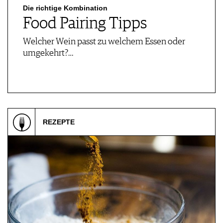
AVANTAGES
Die richtige Kombination
GUIDE MILLÉSIMES
Food Pairing Tipps
ABONNER
Welcher Wein passt zu welchem Essen oder
RECHERCHE VINS
umgekehrt?…
NEWSLETTER
GUIDE DU VIGNOBLE
WINE TRADE CLUB
OFFRES D'EMPLOIS
PUBLICITÉ
REZEPTE
PRESSE
MENTIONS LÉGALES
CGV & PROTECTION DES
DONNÉES
FAQ