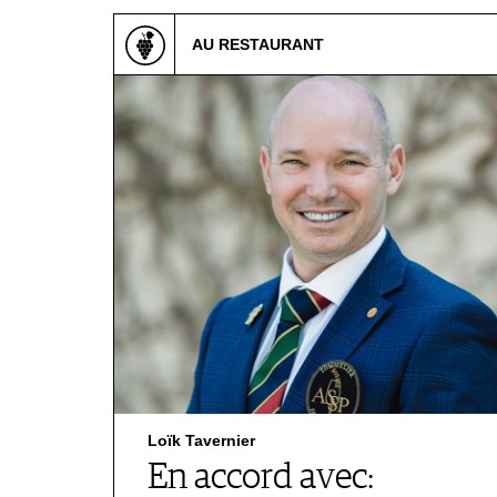
CGV & PROTECTION DES
DONNÉES
AU RESTAURANT
FAQ
SCHWEIZ
|
DEUTSCHLAND
|
SUISSE ROMANDE
Loïk Tavernier
En accord avec: