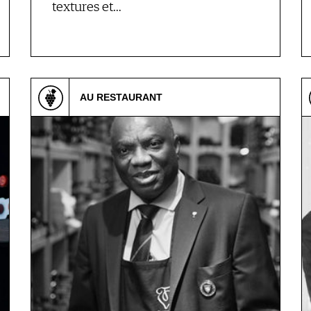
textures et…
AU RESTAURANT