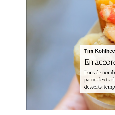
SCÈNE DU VIN
LIVRES
S'INSCRIRE
ARCHIVES
PORTRAITS
AVANTAGES
VINOPHILES
CONCOURS DE VIN
ARCHIVES
CONCOURS
AVANTAGES
GUIDE MILLÉSIMES
ABONNER
Tim Kohlbec
RECHERCHE VINS
En accord
NEWSLETTER
GUIDE DU VIGNOBLE
Dans de nombre
WINE TRADE CLUB
partie des trad
OFFRES D'EMPLOIS
desserts: tem
PUBLICITÉ
PRESSE
MENTIONS LÉGALES