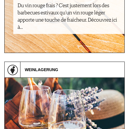
AVANTAGES
VINOPHILES
Du vin rouge frais ? C'est justement lors des
CONCOURS DE VIN
ARCHIVES
barbecues estivaux qu'un vin rouge léger
CONCOURS
apporte une touche de fraîcheur. Découvrez ici
AVANTAGES
à…
GUIDE MILLÉSIMES
ABONNER
RECHERCHE VINS
NEWSLETTER
GUIDE DU VIGNOBLE
WEINLAGERUNG
WINE TRADE CLUB
OFFRES D'EMPLOIS
PUBLICITÉ
PRESSE
MENTIONS LÉGALES
CGV & PROTECTION DES
DONNÉES
FAQ