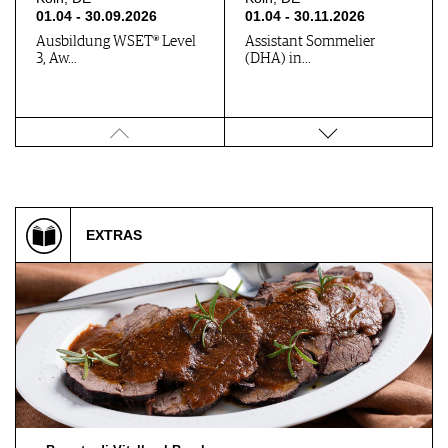
01.04 - 30.09.2026
01.04 - 30.11.2026
Ausbildung WSET® Level
Assistant Sommelier
3, Aw…
(DHA) in…
Trausdorf an…, AT
Köln, DE
06.05 - 10.12.2026
01.06 - 30.11.2026
Afterworkreihe „Chill“ am
Ausbildung WSET® Level
We…
3, Aw…
EXTRAS
Köln, DE
Köln, DE
01.06.2026 - 31.01
01.06.2026 - 31.07
Assistant Sommelier
Sommelier (DHA) – Inkl.
(DHA) in…
Vorb…
Köln, DE
Köln, DE
01.08 - 30.09.2026
01.08.2026 - 31.01