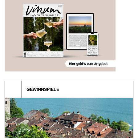
Stuttgart-Un…, DE
Esslingen-Me…, DE
08.09.2026
10.09.2026
CAPSTONE CALIFORNIA
SUN.DOWNER AFTER
WINE CER…
WORK
Meersburg, DE
Trausdorf an…, AT
11.09 - 13.09.2026
11.09 - 12.09.2026
50. Bodensee Weinfest
20 Years-Party: Weingut
Este…
GEWINNSPIELE
Liestal, CH
Castell, DE
11.09.2026
12.09.2026
Käse und Wein mit Jumi
CASTELLER.WEINLESE.HAUT