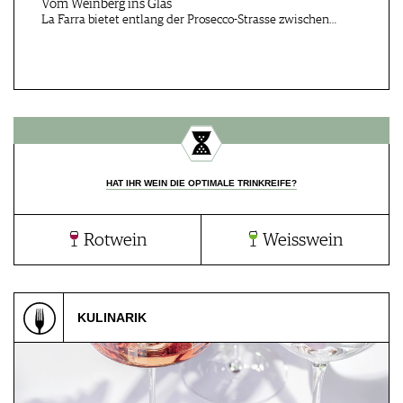
Vom Weinberg ins Glas
La Farra bietet entlang der Prosecco-Strasse zwischen…
Esslingen, DE
Castell, DE
24.10.2026
24.10.2026
WANDERN WO DER
WEIN.WALD.WILD
WEIN WÄCHST
Esslingen-Me…, DE
Darmstadt, DE
HAT IHR WEIN DIE OPTIMALE TRINKREIFE?
30.10.2026
30.10.2026
KULINARISCHE
Wine-Dining mit Winzer
HERBST.WEIN.PRO…
Matte…
Rotwein
Weisswein
Bad Homburg, DE
Bad Homburg, DE
KULINARIK
31.10 - 01.11.2026
31.10 - 01.11.2026
WEINmesse Bad Hombur
WEINmesse Bad
Homburg