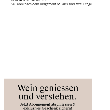
Italiendegustation
50 Jahre nach dem Judgement of Paris sind zwei Dinge…
Zürich, Base…, CH
Esslingen, DE
03.09 - 11.09.2026
05.09.2026
Liquid Rum Days
STADT.WEIN.GENUSS
Castell, DE
Esslingen, DE
06.09.2026
06.09.2026
Casteller Weinwandertag
WANDERN WO DER
WEIN WÄCHST
Schloss Graf…, AT
Stuttgart-Un…, DE
07.09 - 10.09.2026
07.09.2026
ÖTW Single Vineyard
CAPSTONE CALIFORNIA
Summit 2…
WINE CER…