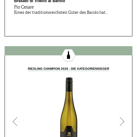
Brasato di Vitello al Barolo
Ausbildung WSET® Level
Ausbildung WSET® Level
Pio Cesare
2, Aw…
3, Aw…
Eines der traditionsreichsten Güter des Barolo hat…
Köln, DE
Niederhausen, DE
01.08.2026 - 31.03
05.08.2026
Assistant Sommelier
CHEERS & CHILL
(DHA) in…
RIESLING CHAMPION 2026 - DIE KATEGORIENSIEGER
Belp, CH
weinstadt-be…, DE
07.08.2026
12.08.2026
Wine-Crashkurs
Tanzen bei den Pflanzen
Braunschweig, DE
Schorndorf, DE
13.08 - 16.08.2026
13.08.2026
WEINsommer
Summer in the City
Braunschweig