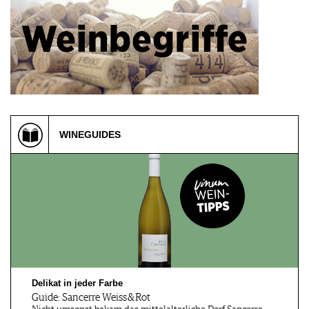
Esslingen, DE
Ebersbach, DE
07.10.2026
08.10.2026
AFTER.WORK UNDER
WEIN & WILD Gasthaus
CONSTRUCTIO…
Hecht E…
Esslingen, DE
Siebeldingen, DE
WINEGUIDES
09.10.2026
09.10.2026
GRILLEN & WEIN Cendo
Wein-Käse Online@Home
BBQ-Sto…
Degust…
Castell, DE
Esslingen, DE
10.10.2026
10.10.2026
CASTELL IM HERBST
WEIN.TOUR
ERLEBEN
Delikat in jeder Farbe
Guide: Sancerre Weiss & Rot