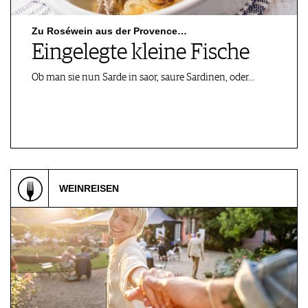
Bar Convent
Liquid Masterclass
Whisky & …
Zu Roséwein aus der Provence…
Eingelegte kleine Fische
Ob man sie nun Sarde in saor, saure Sardinen, oder…
Ihringen, DE
Esslingen-Me…, DE
16.10 - 17.10.2026
16.10.2026
SAVE THE DATE:
(W)EIN.SICHTEN Offene
JAHRGANGSPRÄS…
Kelter…
Basel, CH
Esslingen-Me…, DE
WEINREISEN
16.10.2026
16.10.2026
Liquid Sake Tasting
SCHWÄBISCHES
KRIMI.DINNER
Stuttgart, DE
Stuttgart-Un…, DE
19.10 - 03.11.2026
19.10 - 03.11.2026
WSET®-Qualifikation
Assistant Sommelier