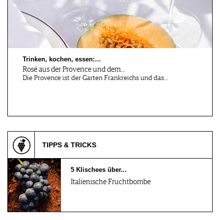
Darmstadt, DE
Berlin, DE
31.10.2026
02.11.2026
vinocentralWeinTreffen
La Paulée de Berlin
2026
Trinken, kochen, essen:…
Rosé aus der Provence und dem…
Die Provence ist der Garten Frankreichs und das…
Esslingen-Me…, DE
Esslingen, DE
03.11.2026
04.11.2026
ELTERN.BREAKFAST
AFTER.WORK UNDER
CONSTRUCTIO…
TIPPS & TRICKS
Zürich, Base…, CH
Esslingen-Me…, DE
05.11 - 13.11.2026
05.11.2026
5 Klischees über...
Liquid Whisky Days
WEIN & SCHOKOLADE
Italienische Fruchtbombe
Stuttgart, DE
Basel, CH