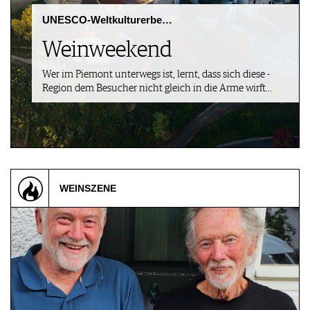
AWARDS
ARCHIV
VORTEILSWELT
UNESCO-Weltkulturerbe…
GEWINNSPIELE
VORTEILSWELT
Weinweekend
TRINKREIFETABELLE
Wer im Piemont unterwegs ist, lernt, dass sich diese ­
ABO
Region dem Besucher nicht gleich in die Arme wirft...
WEINSUCHE
NEWSLETTER
WINE TRADE CLUB
REDAKTION
JOBS
WERBUNG
WEINSZENE
PRESSE
IMPRESSUM
AGB & DATENSCHUTZ
FAQ