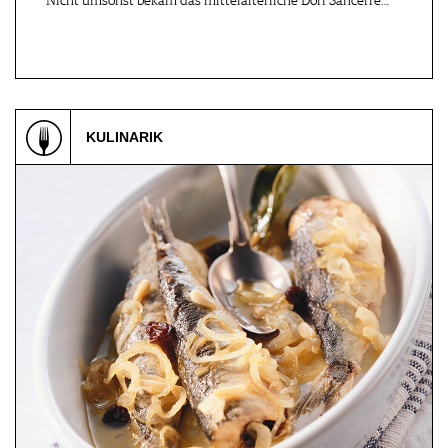
Nicht umsonst bekam das mittelalterliche Dorf Sancerre…
Düsseldorf, DE
Erlangen, DE
10.10.2026
10.10 - 11.10.2026
Saittavini Hausmesse
Vinessio Weinmesse
2026
Erlangen …
KULINARIK
Randersacker, DE
Ostfildern, DE
10.10.2026
10.10.2026
Wine & Dine Oktober
WEIN & KÜRBIS mit
Schlecht´s…
Stuttgart-Un…, DE
Stuttgart-Un…, DE
12.10.2026 - 01.08
12.10.2026 - 01.06
Geprüfter Berufsspezialist
Geprüfter Sommelier
S…
(VWAS) /…
Berlin, DE
Basel, CH
12.10 - 14.10.2026
15.10.2026