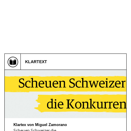
29.08 - 30.08.2026
29.08.2026
Verkostung im
Weinverkostung &
Holzfasskeller
Weinfest
Wettingen, CH
Siebeldingen, DE
29.08.2026
30.08.2026
Calici sotto le stelle - Wei…
Matinee Konzert
KLARTEXT
Niederhausen, DE
Esslingen, DE
02.09.2026
02.09.2026
CHEERS & CHILL
TÖNE & TANNINE mit
Piano und…
Esslingen-Me…, DE
Belp, CH
02.09.2026
03.09 - 04.09.2026
Klartex von Miguel Zamorano
WEIN & YOGA
Jubiläums
Scheuen Schweizer die…