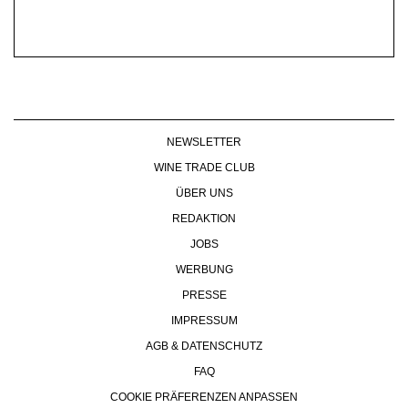
Esslingen, DE
Siebeldingen, DE
20.11.2026
20.11.2026
JUBILÄUMS.GALA
(W)Einsteiger-Seminar
Online…
NEWSLETTER
WINE TRADE CLUB
Selzach, CH
Randersacker, DE
ÜBER UNS
21.11.2026
21.11.2026
REDAKTION
WEINTAG by Hugi Weine
Wine & Dine November
JOBS
WERBUNG
PRESSE
Esslingen-Me…, DE
Zürich, Base…, CH
IMPRESSUM
24.11.2026
26.11 - 04.12.2026
AGB & DATENSCHUTZ
FEINSCHMECKER
Liquid Tasting
FAQ
WEIN.PROBE
Champagner & …
COOKIE PRÄFERENZEN ANPASSEN