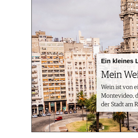
ARCHIVES
CONCOURS
AVANTAGES
GUIDE MILLÉSIMES
ABONNER
RECHERCHE VINS
NEWSLETTER
Ein kleines 
GUIDE DU VIGNOBLE
WINE TRADE CLUB
Mein We
OFFRES D'EMPLOIS
Wein ist von e
PUBLICITÉ
Montevideo, da
PRESSE
der Stadt am R
MENTIONS LÉGALES
CGV & PROTECTION DES
DONNÉES
FAQ