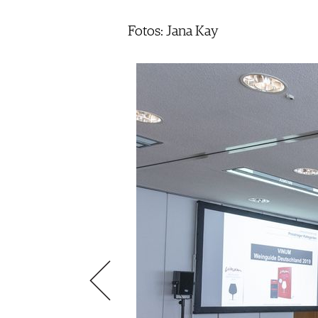
SCÈNE DU VIN
LIVRES
S'INSCRIRE
ARCHIVES
PORTRAITS
AVANTAGES
Fotos: Jana Kay
VINOPHILES
CONCOURS DE VIN
ARCHIVES
CONCOURS
AVANTAGES
GUIDE MILLÉSIMES
ABONNER
RECHERCHE VINS
NEWSLETTER
GUIDE DU VIGNOBLE
WINE TRADE CLUB
OFFRES D'EMPLOIS
PUBLICITÉ
PRESSE
MENTIONS LÉGALES