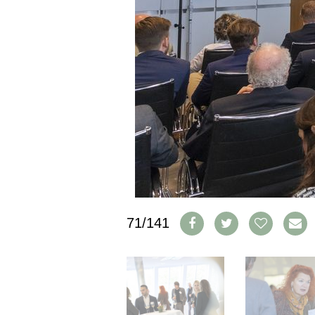
CGV & PROTECTION DES
DONNÉES
FAQ
SCHWEIZ
|
DEUTSCHLAND
|
SUISSE ROMANDE
71/141