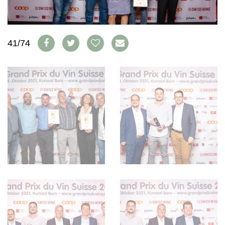
AVANTAGES
VINOPHILES
CONCOURS DE VIN
ARCHIVES
CONCOURS
41/74
AVANTAGES
GUIDE MILLÉSIMES
ABONNER
RECHERCHE VINS
NEWSLETTER
GUIDE DU VIGNOBLE
WINE TRADE CLUB
OFFRES D'EMPLOIS
PUBLICITÉ
PRESSE
MENTIONS LÉGALES
CGV & PROTECTION DES
DONNÉES
FAQ