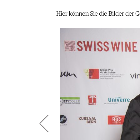
SCÈNE DU VIN
LIVRES
S'INSCRIRE
ARCHIVES
PORTRAITS
AVANTAGES
Hier können Sie die Bilder der 
VINOPHILES
CONCOURS DE VIN
ARCHIVES
CONCOURS
AVANTAGES
GUIDE MILLÉSIMES
ABONNER
RECHERCHE VINS
NEWSLETTER
GUIDE DU VIGNOBLE
WINE TRADE CLUB
OFFRES D'EMPLOIS
PUBLICITÉ
PRESSE
MENTIONS LÉGALES