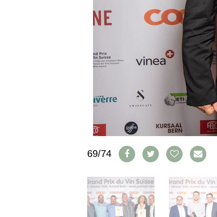
CGV & PROTECTION DES
DONNÉES
FAQ
SCHWEIZ
|
DEUTSCHLAND
|
SUISSE ROMANDE
69/74