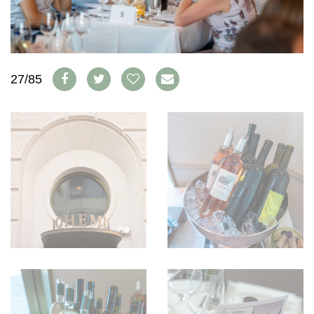
AVANTAGES
VINOPHILES
CONCOURS DE VIN
ARCHIVES
CONCOURS
AVANTAGES
27/85
GUIDE MILLÉSIMES
ABONNER
RECHERCHE VINS
NEWSLETTER
GUIDE DU VIGNOBLE
WINE TRADE CLUB
OFFRES D'EMPLOIS
PUBLICITÉ
PRESSE
MENTIONS LÉGALES
CGV & PROTECTION DES
DONNÉES
FAQ