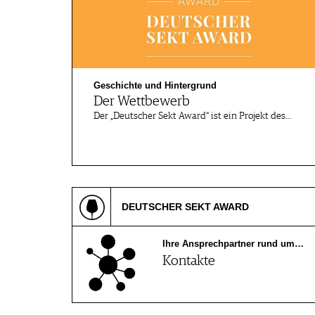
SCÈNE DU VIN
LIVRES
S'INSCRIRE
ARCHIVES
PORTRAITS
AVANTAGES
VINOPHILES
CONCOURS DE VIN
ARCHIVES
CONCOURS
Geschichte und Hintergrund
AVANTAGES
Der Wettbewerb
GUIDE MILLÉSIMES
Der „Deutscher Sekt Award“ ist ein Projekt des…
ABONNER
RECHERCHE VINS
NEWSLETTER
GUIDE DU VIGNOBLE
DEUTSCHER SEKT AWARD
WINE TRADE CLUB
OFFRES D'EMPLOIS
Ihre Ansprechpartner rund um…
PUBLICITÉ
Kontakte
PRESSE
MENTIONS LÉGALES