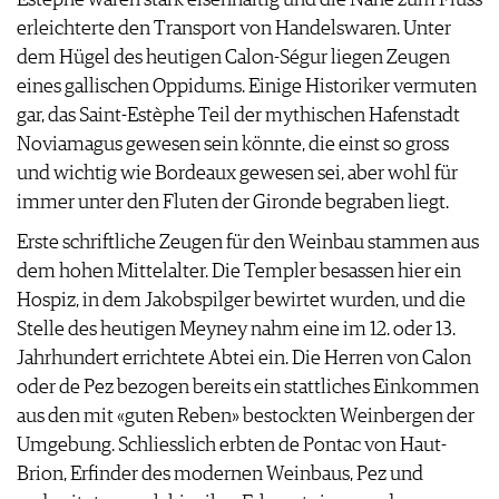
erleichterte den Transport von Handelswaren. Unter
dem Hügel des heutigen Calon-Ségur liegen Zeugen
eines gallischen Oppidums. Einige Historiker vermuten
gar, das Saint-Estèphe Teil der mythischen Hafenstadt
Noviamagus gewesen sein könnte, die einst so gross
und wichtig wie Bordeaux gewesen sei, aber wohl für
immer unter den Fluten der Gironde begraben liegt.
Erste schriftliche Zeugen für den Weinbau stammen aus
dem hohen Mittelalter. Die Templer besassen hier ein
Hospiz, in dem Jakobspilger bewirtet wurden, und die
Stelle des heutigen Meyney nahm eine im 12. oder 13.
Jahrhundert errichtete Abtei ein. Die Herren von Calon
oder de Pez bezogen bereits ein stattliches Einkommen
aus den mit «guten Reben» bestockten Weinbergen der
Umgebung. Schliesslich erbten de Pontac von Haut-
Brion, Erfinder des modernen Weinbaus, Pez und