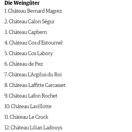
Die Weingüter
1. Château Bernard Magrez
2. Château Calon Ségur
3. Château Capbern
4. Château Cos d’Estournel
5. Château Cos Labory
6. Château de Pez
7. Château L’Argilus du Roi
8. Château Laffitte Carcasset
9. Château Lafon Rochet
10. Château Lavillotte
11. Château Le Crock
12. Château Lilian Ladouys