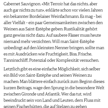
Cabernet Sauvignon. «Mit Terroir hat das nichts, aber
auch gar nichts zu tun», erklärte schon vor vielen Jahren
ein bekannter Bordelaiser Weinfachmann. Es mag – bei
aller Vielfalt – ein paar Gemeinsamkeiten zwischen den
Weinen aus Saint-Estèphe geben: Rustikalität gehört
ganz gewiss nicht dazu. Auf saubere Fässer muss heute
niemand mehr verzichten. Will man Saint-Estèphe
unbedingt auf den kleinsten Nenner bringen, sollte man
es mit Ausdrücken wie Fruchtigkeit, Biss, Frische,
Tanninschliff, Potenzial oder Komplexität versuchen.
Letztlich gibt es eine einfache Möglichkeit, sich selber
ein Bild von Saint-Estèphe und seinen Weinen zu
machen: Man blättere einfach zurück zum Beginn dieses
kurzen Beitrags, wage den Sprung in die besondere Welt
zwischen Gironde und Atlantik. Wer das tut, wird
beeindruckt sein von Land und Leuten, dem Fluss mit
seinen Fischerhütten, die auf Stelzen zu gehen