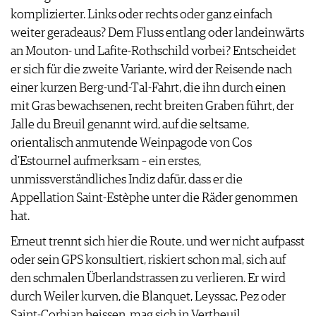
komplizierter. Links oder rechts oder ganz einfach
CGV & PROTECTION DES
weiter geradeaus? Dem Fluss entlang oder landeinwärts
DONNÉES
an Mouton- und Lafite-Rothschild vorbei? Entscheidet
FAQ
er sich für die zweite Variante, wird der Reisende nach
einer kurzen Berg-und-Tal-Fahrt, die ihn durch einen
mit Gras bewachsenen, recht breiten Graben führt, der
Jalle du Breuil genannt wird, auf die seltsame,
orientalisch anmutende Weinpagode von Cos
d’Estournel aufmerksam – ein erstes,
unmissverständliches Indiz dafür, dass er die
Appellation Saint-Estèphe unter die Räder genommen
hat.
Erneut trennt sich hier die Route, und wer nicht aufpasst
oder sein GPS konsultiert, riskiert schon mal, sich auf
den schmalen Überlandstrassen zu verlieren. Er wird
durch Weiler kurven, die Blanquet, Leyssac, Pez oder
Saint-Corbian heissen, mag sich in Vertheuil