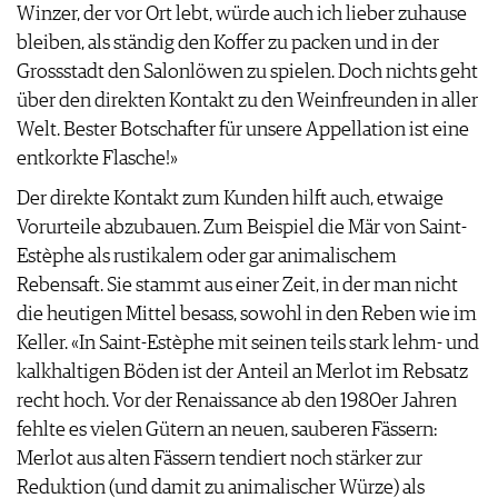
Winzer, der vor Ort lebt, würde auch ich lieber zuhause
bleiben, als ständig den Koffer zu packen und in der
Grossstadt den Salonlöwen zu spielen. Doch nichts geht
über den direkten Kontakt zu den Weinfreunden in aller
Welt. Bester Botschafter für unsere Appellation ist eine
entkorkte Flasche!»
Der direkte Kontakt zum Kunden hilft auch, etwaige
Vorurteile abzubauen. Zum Beispiel die Mär von Saint-
Estèphe als rustikalem oder gar animalischem
Rebensaft. Sie stammt aus einer Zeit, in der man nicht
die heutigen Mittel besass, sowohl in den Reben wie im
Keller. «In Saint-Estèphe mit seinen teils stark lehm- und
kalkhaltigen Böden ist der Anteil an Merlot im Rebsatz
recht hoch. Vor der Renaissance ab den 1980er Jahren
fehlte es vielen Gütern an neuen, sauberen Fässern:
Merlot aus alten Fässern tendiert noch stärker zur
Reduktion (und damit zu animalischer Würze) als