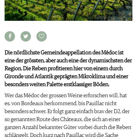
NEWS
VIDÉOS
ÉCONOMIE DU VIN
GALÉRIES DE PHOTOS
SCÈNE DU VIN
LIVRES
S'INSCRIRE
PORTRAITS
VINOPHILES
CONCOURS DE VIN
ARCHIVES
CONCOURS
Die nördlichste Gemeindeappellation des Médoc ist
AVANTAGES
eine der grössten, aber auch eine der dynamischsten der
GUIDE MILLÉSIMES
Region. Die Reben profitieren hier von einem durch
ABONNER
Gironde und Atlantik geprägten Mikroklima und einer
RECHERCHE VINS
besonders weiten Palette erstklassiger Böden.
NEWSLETTER
Wer das Médoc der grossen Weine erforschen will, hat
GUIDE DU VIGNOBLE
es, von Bordeaux herkommend, bis Pauillac nicht
WINE TRADE CLUB
besonders schwer. Er folgt ganz einfach brav der D2, der
OFFRES D'EMPLOIS
so genannten Route des Châteaux, die sich an einer
PUBLICITÉ
ganzen Anzahl bekannter Güter vorbei durch die Reben
PRESSE
schlängelt. Doch kurz nach Pauillac wird die Sache
MENTIONS LÉGALES