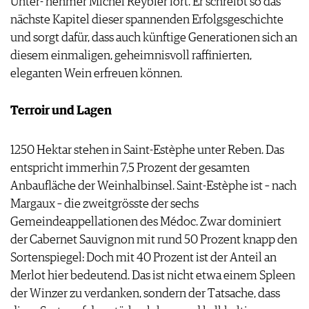
Unter- nehmer Michel Reybier fort. Er schreibt so das
nächste Kapitel dieser spannenden Erfolgsgeschichte
und sorgt dafür, dass auch künftige Generationen sich an
diesem einmaligen, geheimnisvoll raffinierten,
eleganten Wein erfreuen können.
Terroir und Lagen
1250 Hektar stehen in Saint-Estèphe unter Reben. Das
entspricht immerhin 7,5 Prozent der gesamten
Anbaufläche der Weinhalbinsel. Saint-Estèphe ist – nach
Margaux – die zweitgrösste der sechs
Gemeindeappellationen des Médoc. Zwar dominiert
der Cabernet Sauvignon mit rund 50 Prozent knapp den
Sortenspiegel: Doch mit 40 Prozent ist der Anteil an
Merlot hier bedeutend. Das ist nicht etwa einem Spleen
der Winzer zu verdanken, sondern der Tatsache, dass