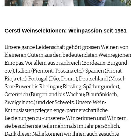
GUIDE DES VINS
APPLICATIONS
EXTRAS
NEWS
VIDÉOS
ABONNER
ÉCONOMIE DU VIN
GALÉRIES DE PHOTOS
ÉDITION ACTUELLE
SCÈNE DU VIN
Gerstl Weinselektionen: Weinpassion seit 1981
LIVRES
S'INSCRIRE
ARCHIVES
PORTRAITS
AVANTAGES
VINOPHILES
Unsere ganze Leidenschaft gehört grossen Weinen von
CONCOURS DE VIN
ARCHIVES
kleineren Gütern aus den bedeutendsten Weinregionen
CONCOURS
Europas. Vor allem aus Frankreich (Bordeaux, Burgund
AVANTAGES
etc.), Italien (Piemont, Toscana etc.), Spanien (Priorat,
GUIDE MILLÉSIMES
Rioja etc.), Portugal (Dão, Douro), Deutschland (Mosel-
ABONNER
Saar-Ruwer bis Rheingau; Riesling, Spätburgunder),
RECHERCHE VINS
Österreich (Burgenland bis Wachau; Blaufränkisch,
NEWSLETTER
Zweigelt etc.) und der Schweiz. Unsere Wein-
GUIDE DU VIGNOBLE
Enthusiasten pflegen enge, partnerschaftliche
WINE TRADE CLUB
Beziehungen zu «unseren» Winzerinnen und Winzern,
OFFRES D'EMPLOIS
sie besuchen sie teils mehrmals im Jahr persönlich.
PUBLICITÉ
Dank dieser Nähe können wir Ihnen auch gesuchte
PRESSE