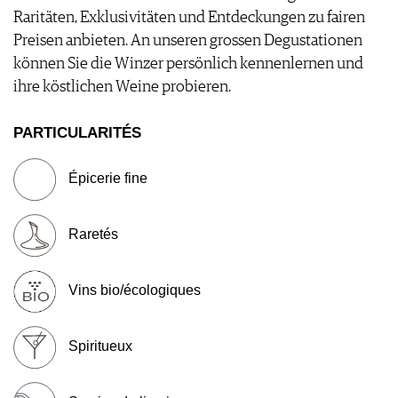
Raritäten, Exklusivitäten und Entdeckungen zu fairen
MENTIONS LÉGALES
Preisen anbieten. An unseren grossen Degustationen
CGV & PROTECTION DES
können Sie die Winzer persönlich kennenlernen und
DONNÉES
ihre köstlichen Weine probieren.
FAQ
PARTICULARITÉS
Épicerie fine
Raretés
Vins bio/écologiques
Spiritueux