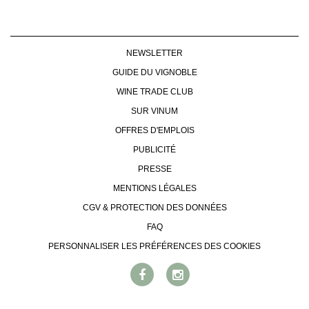
AVANTAGES
VINOPHILES
CONCOURS DE VIN
ARCHIVES
CONCOURS
NEWSLETTER
AVANTAGES
GUIDE DU VIGNOBLE
GUIDE MILLÉSIMES
WINE TRADE CLUB
ABONNER
SUR VINUM
RECHERCHE VINS
OFFRES D'EMPLOIS
NEWSLETTER
GUIDE DU VIGNOBLE
PUBLICITÉ
WINE TRADE CLUB
PRESSE
OFFRES D'EMPLOIS
MENTIONS LÉGALES
PUBLICITÉ
CGV & PROTECTION DES DONNÉES
PRESSE
FAQ
MENTIONS LÉGALES
PERSONNALISER LES PRÉFÉRENCES DES COOKIES
CGV & PROTECTION DES
DONNÉES
FAQ