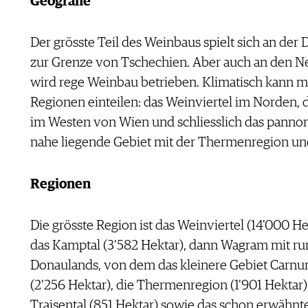
Geografie
Der grösste Teil des Weinbaus spielt sich an der
zur Grenze von Tschechien. Aber auch an den 
wird rege Weinbau betrieben. Klimatisch kann ma
Regionen einteilen: das Weinviertel im Norden
im Westen von Wien und schliesslich das pannon
nahe liegende Gebiet mit der Thermenregion u
Regionen
Die grösste Region ist das Weinviertel (14'000 H
das Kamptal (3'582 Hektar), dann Wagram mit run
Donaulands, von dem das kleinere Gebiet Carnu
(2'256 Hektar), die Thermenregion (1'901 Hektar),
Traisental (851 Hektar) sowie das schon erwähn