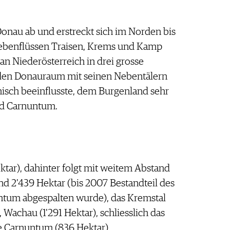
 Donau ab und erstreckt sich im Norden bis
Nebenflüssen Traisen, Krems und Kamp
n Niederösterreich in drei grosse
, den Donauraum mit seinen Nebentälern
isch beeinflusste, dem Burgenland sehr
nd Carnuntum.
ektar), dahinter folgt mit weitem Abstand
d 2'439 Hektar (bis 2007 Bestandteil des
ntum abgespalten wurde), das Kremstal
 Wachau (1'291 Hektar), schliesslich das
te Carnuntum (836 Hektar).