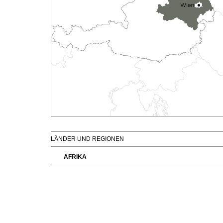
SCÈNE DU VIN
LIVRES
S'INSCRIRE
ARCHIVES
PORTRAITS
AVANTAGES
VINOPHILES
CONCOURS DE VIN
ARCHIVES
CONCOURS
AVANTAGES
GUIDE MILLÉSIMES
ABONNER
RECHERCHE VINS
NEWSLETTER
GUIDE DU VIGNOBLE
LÄNDER UND REGIONEN
WINE TRADE CLUB
AFRIKA
OFFRES D'EMPLOIS
PUBLICITÉ
PRESSE
MENTIONS LÉGALES