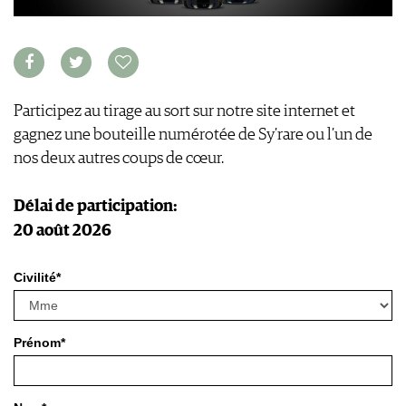
AVANTAGES
GUIDE MILLÉSIMES
ABONNER
RECHERCHE VINS
NEWSLETTER
Participez au tirage au sort sur notre site internet et
GUIDE DU VIGNOBLE
gagnez une bouteille numérotée de Sy’rare ou l’un de
WINE TRADE CLUB
nos deux autres coups de cœur.
OFFRES D'EMPLOIS
PUBLICITÉ
Délai de participation:
PRESSE
20 août 2026
MENTIONS LÉGALES
CGV & PROTECTION DES
Civilité*
DONNÉES
FAQ
Prénom*