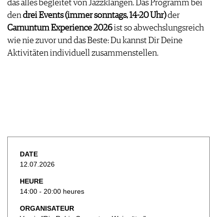
das alles begleitet von Jazzklängen. Das Programm bei
AVANTAGES
VINOPHILES
den
drei Events (immer sonntags, 14-20 Uhr)
der
CONCOURS DE VIN
ARCHIVES
Carnuntum Experience 2026
ist so abwechslungsreich
CONCOURS
wie nie zuvor und das Beste: Du kannst Dir Deine
AVANTAGES
Aktivitäten individuell zusammenstellen.
GUIDE MILLÉSIMES
ABONNER
RECHERCHE VINS
NEWSLETTER
GUIDE DU VIGNOBLE
WINE TRADE CLUB
OFFRES D'EMPLOIS
PUBLICITÉ
DATE
PRESSE
12.07.2026
MENTIONS LÉGALES
HEURE
CGV & PROTECTION DES
14:00 - 20:00 heures
DONNÉES
FAQ
ORGANISATEUR