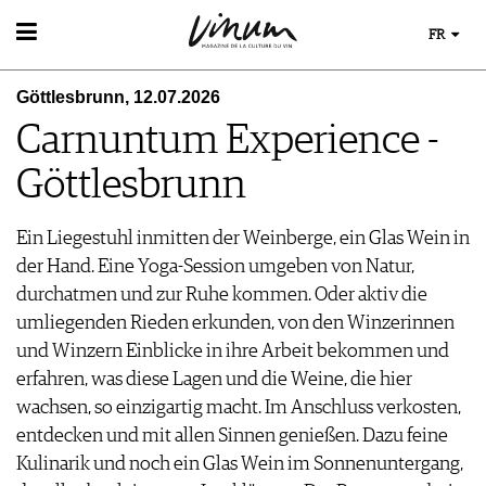
FR
VIN
Göttlesbrunn, 12.07.2026
RECHERCHE DE VINS
MONDE DU VIN
Carnuntum Experience -
GUIDE DU VIGNOBLE
AU RESTAURANT
WINETRADECLUB
EVÈNEMENTS DE VINUM
Göttlesbrunn
LE STOCKAGE DU VIN
DÉCOUVERTE
ÉVÉNEMENT CALENDRIER
ACTUALITÉS
COUPS DE CŒUR
CONCOURS DE VIN
Ein Liegestuhl inmitten der Weinberge, ein Glas Wein in
GUIDE DES MILLÉSIMES
IMAGES DES ÉVÉNEMENTS
der Hand. Eine Yoga-Session umgeben von Natur,
UNIQUE WINERIES
durchatmen und zur Ruhe kommen. Oder aktiv die
CLUB LES DOMAINES
MAGAZINE
umliegenden Rieden erkunden, von den Winzerinnen
LES HISTOIRES DU VIN
MÉDIATHÈQUE
und Winzern Einblicke in ihre Arbeit bekommen und
GUIDE DES VINS
APPLICATIONS
erfahren, was diese Lagen und die Weine, die hier
EXTRAS
NEWS
VIDÉOS
wachsen, so einzigartig macht. Im Anschluss verkosten,
ABONNER
ÉCONOMIE DU VIN
GALÉRIES DE PHOTOS
entdecken und mit allen Sinnen genießen. Dazu feine
ÉDITION ACTUELLE
SCÈNE DU VIN
LIVRES
S'INSCRIRE
Kulinarik und noch ein Glas Wein im Sonnenuntergang,
ARCHIVES
PORTRAITS