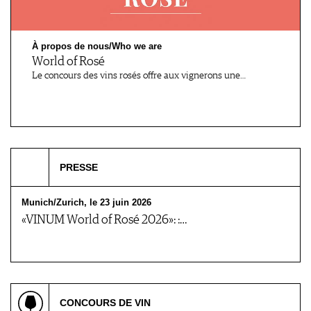
AVANTAGES
VINOPHILES
CONCOURS DE VIN
ARCHIVES
CONCOURS
À propos de nous/Who we are
AVANTAGES
World of Rosé
Le concours des vins rosés offre aux vignerons une…
GUIDE MILLÉSIMES
ABONNER
RECHERCHE VINS
NEWSLETTER
GUIDE DU VIGNOBLE
PRESSE
WINE TRADE CLUB
OFFRES D'EMPLOIS
Munich/Zurich, le 23 juin 2026
PUBLICITÉ
«VINUM World of Rosé 2026»: :…
PRESSE
MENTIONS LÉGALES
CGV & PROTECTION DES
DONNÉES
FAQ
CONCOURS DE VIN