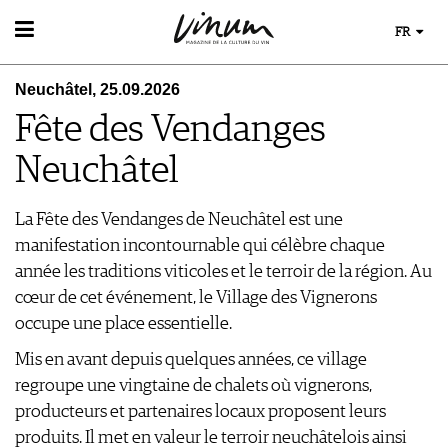
FR
VIN
Neuchâtel, 25.09.2026
RECHERCHE DE VINS
MONDE DU VIN
Fête des Vendanges
GUIDE DU VIGNOBLE
AU RESTAURANT
WINETRADECLUB
EVÈNEMENTS DE VINUM
Neuchâtel
LE STOCKAGE DU VIN
DÉCOUVERTE
ÉVÉNEMENT CALENDRIER
ACTUALITÉS
COUPS DE CŒUR
CONCOURS DE VIN
La Fête des Vendanges de Neuchâtel est une
GUIDE DES MILLÉSIMES
IMAGES DES ÉVÉNEMENTS
manifestation incontournable qui célèbre chaque
UNIQUE WINERIES
année les traditions viticoles et le terroir de la région. Au
CLUB LES DOMAINES
MAGAZINE
cœur de cet événement, le Village des Vignerons
LES HISTOIRES DU VIN
MÉDIATHÈQUE
occupe une place essentielle.
GUIDE DES VINS
APPLICATIONS
EXTRAS
Mis en avant depuis quelques années, ce village
NEWS
VIDÉOS
ABONNER
regroupe une vingtaine de chalets où vignerons,
ÉCONOMIE DU VIN
GALÉRIES DE PHOTOS
ÉDITION ACTUELLE
producteurs et partenaires locaux proposent leurs
SCÈNE DU VIN
LIVRES
S'INSCRIRE
ARCHIVES
produits. Il met en valeur le terroir neuchâtelois ainsi
PORTRAITS