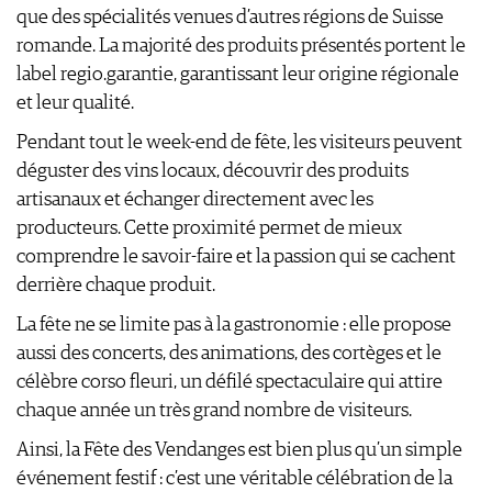
AVANTAGES
que des spécialités venues d’autres régions de Suisse
VINOPHILES
CONCOURS DE VIN
romande. La majorité des produits présentés portent le
ARCHIVES
CONCOURS
label regio.garantie, garantissant leur origine régionale
AVANTAGES
et leur qualité.
GUIDE MILLÉSIMES
Pendant tout le week-end de fête, les visiteurs peuvent
ABONNER
déguster des vins locaux, découvrir des produits
RECHERCHE VINS
artisanaux et échanger directement avec les
NEWSLETTER
producteurs. Cette proximité permet de mieux
GUIDE DU VIGNOBLE
comprendre le savoir-faire et la passion qui se cachent
WINE TRADE CLUB
derrière chaque produit.
OFFRES D'EMPLOIS
La fête ne se limite pas à la gastronomie : elle propose
PUBLICITÉ
aussi des concerts, des animations, des cortèges et le
PRESSE
célèbre corso fleuri, un défilé spectaculaire qui attire
MENTIONS LÉGALES
chaque année un très grand nombre de visiteurs.
CGV & PROTECTION DES
DONNÉES
Ainsi, la Fête des Vendanges est bien plus qu’un simple
FAQ
événement festif : c’est une véritable célébration de la