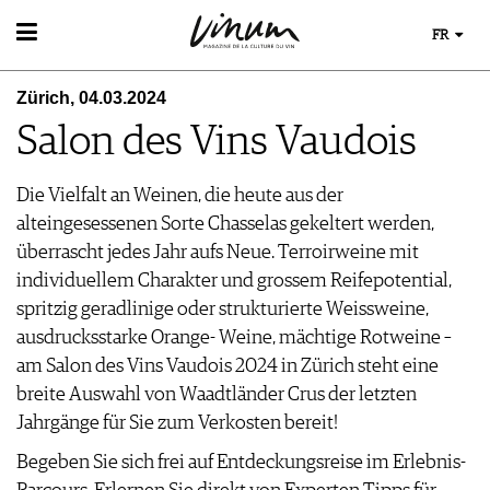
FR
VIN
Zürich, 04.03.2024
RECHERCHE DE VINS
MONDE DU VIN
Salon des Vins Vaudois
GUIDE DU VIGNOBLE
AU RESTAURANT
WINETRADECLUB
EVÈNEMENTS DE VINUM
LE STOCKAGE DU VIN
DÉCOUVERTE
Die Vielfalt an Weinen, die heute aus der
ÉVÉNEMENT CALENDRIER
ACTUALITÉS
COUPS DE CŒUR
alteingesessenen Sorte Chasselas gekeltert werden,
CONCOURS DE VIN
GUIDE DES MILLÉSIMES
überrascht jedes Jahr aufs Neue. Terroirweine mit
IMAGES DES ÉVÉNEMENTS
UNIQUE WINERIES
individuellem Charakter und grossem Reifepotential,
CLUB LES DOMAINES
MAGAZINE
spritzig geradlinige oder strukturierte Weissweine,
LES HISTOIRES DU VIN
ausdrucksstarke Orange- Weine, mächtige Rotweine –
MÉDIATHÈQUE
GUIDE DES VINS
am Salon des Vins Vaudois 2024 in Zürich steht eine
APPLICATIONS
EXTRAS
breite Auswahl von Waadtländer Crus der letzten
NEWS
VIDÉOS
ABONNER
Jahrgänge für Sie zum Verkosten bereit!
ÉCONOMIE DU VIN
GALÉRIES DE PHOTOS
ÉDITION ACTUELLE
SCÈNE DU VIN
Begeben Sie sich frei auf Entdeckungsreise im Erlebnis-
LIVRES
S'INSCRIRE
ARCHIVES
PORTRAITS