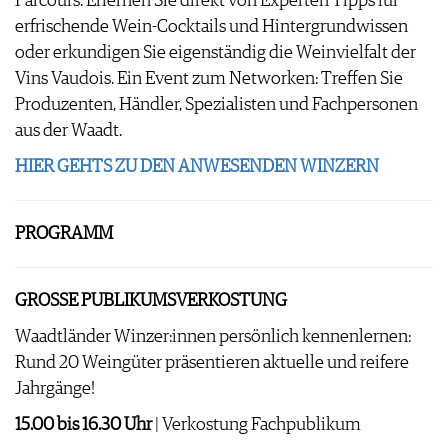
Parcours. Erlernen Sie direkt von Experten Tipps für
AVANTAGES
VINOPHILES
erfrischende Wein-Cocktails und Hintergrundwissen
CONCOURS DE VIN
ARCHIVES
oder erkundigen Sie eigenständig die Weinvielfalt der
CONCOURS
Vins Vaudois. Ein Event zum Networken: Treffen Sie
AVANTAGES
Produzenten, Händler, Spezialisten und Fachpersonen
GUIDE MILLÉSIMES
aus der Waadt.
ABONNER
HIER GEHTS ZU DEN ANWESENDEN WINZERN
RECHERCHE VINS
NEWSLETTER
GUIDE DU VIGNOBLE
PROGRAMM
WINE TRADE CLUB
OFFRES D'EMPLOIS
PUBLICITÉ
GROSSE PUBLIKUMSVERKOSTUNG
PRESSE
Waadtländer Winzer:innen persönlich kennenlernen:
MENTIONS LÉGALES
Rund 20 Weingüter präsentieren aktuelle und reifere
CGV & PROTECTION DES
Jahrgänge!
DONNÉES
15.00 bis 16.30 Uhr
| Verkostung Fachpublikum
FAQ