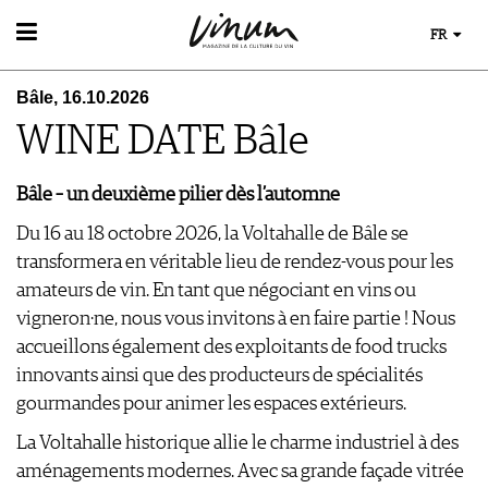
FR
VIN
Bâle, 16.10.2026
RECHERCHE DE VINS
MONDE DU VIN
WINE DATE Bâle
GUIDE DU VIGNOBLE
AU RESTAURANT
WINETRADECLUB
EVÈNEMENTS DE VINUM
LE STOCKAGE DU VIN
DÉCOUVERTE
Bâle – un deuxième pilier dès l’automne
ÉVÉNEMENT CALENDRIER
ACTUALITÉS
COUPS DE CŒUR
CONCOURS DE VIN
Du 16 au 18 octobre 2026, la Voltahalle de Bâle se
GUIDE DES MILLÉSIMES
IMAGES DES ÉVÉNEMENTS
transformera en véritable lieu de rendez-vous pour les
UNIQUE WINERIES
amateurs de vin. En tant que négociant en vins ou
CLUB LES DOMAINES
MAGAZINE
vigneron·ne, nous vous invitons à en faire partie ! Nous
LES HISTOIRES DU VIN
accueillons également des exploitants de food trucks
MÉDIATHÈQUE
GUIDE DES VINS
innovants ainsi que des producteurs de spécialités
APPLICATIONS
EXTRAS
NEWS
gourmandes pour animer les espaces extérieurs.
VIDÉOS
ABONNER
ÉCONOMIE DU VIN
GALÉRIES DE PHOTOS
ÉDITION ACTUELLE
La Voltahalle historique allie le charme industriel à des
SCÈNE DU VIN
LIVRES
S'INSCRIRE
ARCHIVES
aménagements modernes. Avec sa grande façade vitrée
PORTRAITS