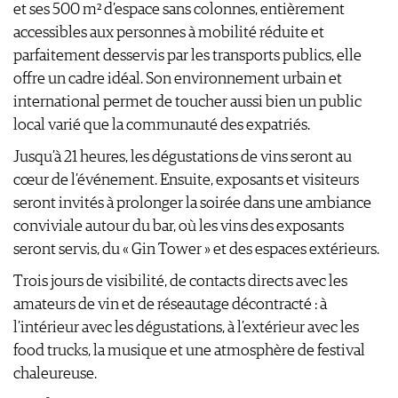
AVANTAGES
et ses 500 m² d’espace sans colonnes, entièrement
VINOPHILES
accessibles aux personnes à mobilité réduite et
CONCOURS DE VIN
ARCHIVES
parfaitement desservis par les transports publics, elle
CONCOURS
offre un cadre idéal. Son environnement urbain et
AVANTAGES
international permet de toucher aussi bien un public
GUIDE MILLÉSIMES
local varié que la communauté des expatriés.
ABONNER
RECHERCHE VINS
Jusqu’à 21 heures, les dégustations de vins seront au
NEWSLETTER
cœur de l’événement. Ensuite, exposants et visiteurs
GUIDE DU VIGNOBLE
seront invités à prolonger la soirée dans une ambiance
WINE TRADE CLUB
conviviale autour du bar, où les vins des exposants
OFFRES D'EMPLOIS
seront servis, du « Gin Tower » et des espaces extérieurs.
PUBLICITÉ
Trois jours de visibilité, de contacts directs avec les
PRESSE
amateurs de vin et de réseautage décontracté : à
MENTIONS LÉGALES
l’intérieur avec les dégustations, à l’extérieur avec les
CGV & PROTECTION DES
food trucks, la musique et une atmosphère de festival
DONNÉES
chaleureuse.
FAQ