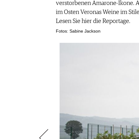
ÉCONOMIE DU VIN
verstorbenen Amarone-Ikone. Abe
SCÈNE DU VIN
S'INSCRIRE
im Osten Veronas Weine im Stile 
PORTRAITS
Lesen Sie hier die Reportage.
VINOPHILES
CONCOURS DE VIN
Fotos: Sabine Jackson
ARCHIVES
CONCOURS
AVANTAGES
GUIDE MILLÉSIMES
ABONNER
RECHERCHE VINS
NEWSLETTER
GUIDE DU VIGNOBLE
WINE TRADE CLUB
OFFRES D'EMPLOIS
PUBLICITÉ
PRESSE
MENTIONS LÉGALES