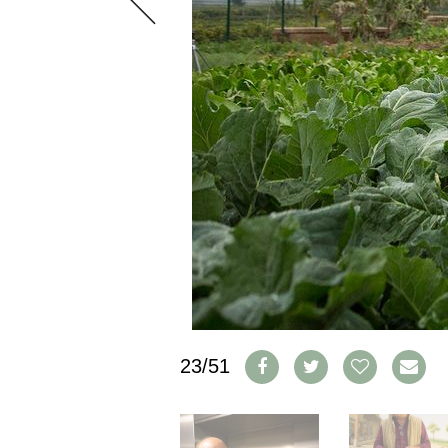
CGV & PROTECTION DES
DONNÉES
FAQ
SCHWEIZ
|
DEUTSCHLAND
|
SUISSE ROMANDE
23/51