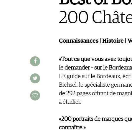
ÉCONOMIE DU VIN
SCÈNE DU VIN
S'INSCRIRE
200 Châtea
PORTRAITS
VINOPHILES
CONCOURS DE VIN
ARCHIVES
CONCOURS
Connaissances | Histoire | 
AVANTAGES
GUIDE MILLÉSIMES
«Tout ce que vous avez toujou
ABONNER
le demander – sur le Bordeaux
RECHERCHE VINS
LE guide sur le Bordeaux, écr
NEWSLETTER
Bichsel, le spécialiste germ
GUIDE DU VIGNOBLE
de 292 pages offrant de magnifi
WINE TRADE CLUB
à étudier.
OFFRES D'EMPLOIS
PUBLICITÉ
«200 portraits de marques que
PRESSE
connaître.»
MENTIONS LÉGALES