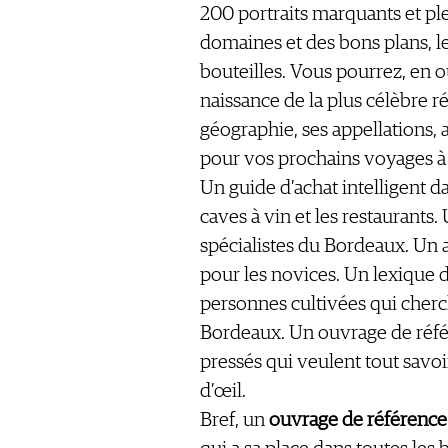
200 portraits marquants et pl
CGV & PROTECTION DES
domaines et des bons plans, 
DONNÉES
bouteilles. Vous pourrez, en o
FAQ
naissance de la plus célèbre r
géographie, ses appellations,
SCHWEIZ
|
pour vos prochains voyages à
DEUTSCHLAND
|
Un guide d’achat intelligent da
SUISSE ROMANDE
caves à vin et les restaurants
spécialistes du Bordeaux. Un ab
pour les novices. Un lexique 
personnes cultivées qui cherch
Bordeaux. Un ouvrage de réfé
pressés qui veulent tout savoi
d’œil.
Bref, un
ouvrage de référence