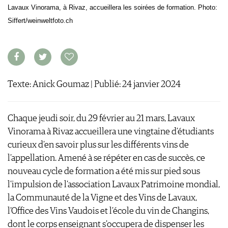
Lavaux Vinorama, à Rivaz, accueillera les soirées de formation. Photo:
S'INSCRIRE
Siffert/weinweltfoto.ch
CONCOURS DE VIN
CONCOURS
AVANTAGES
GUIDE MILLÉSIMES
Texte: Anick Goumaz | Publié: 24 janvier 2024
ABONNER
RECHERCHE VINS
Chaque jeudi soir, du 29 février au 21 mars, Lavaux
NEWSLETTER
Vinorama à Rivaz accueillera une vingtaine d’étudiants
GUIDE DU VIGNOBLE
curieux d’en savoir plus sur les différents vins de
WINE TRADE CLUB
l’appellation. Amené à se répéter en cas de succès, ce
OFFRES D'EMPLOIS
nouveau cycle de formation a été mis sur pied sous
PUBLICITÉ
l’impulsion de l’association Lavaux Patrimoine mondial,
PRESSE
la Communauté de la Vigne et des Vins de Lavaux,
MENTIONS LÉGALES
l’Office des Vins Vaudois et l’école du vin de Changins,
CGV & PROTECTION DES
dont le corps enseignant s'occupera de dispenser les