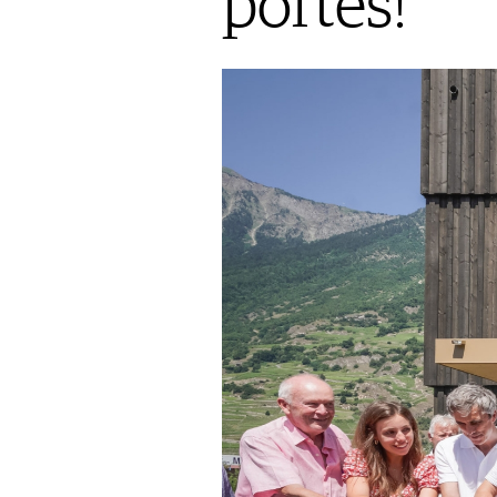
portes!
ARCHIVES
S'INSCRIRE
CONCOURS DE VIN
CONCOURS
AVANTAGES
GUIDE MILLÉSIMES
ABONNER
RECHERCHE VINS
NEWSLETTER
GUIDE DU VIGNOBLE
WINE TRADE CLUB
OFFRES D'EMPLOIS
PUBLICITÉ
PRESSE