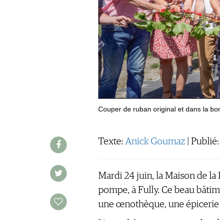
MENTIONS LÉGALES
CGV & PROTECTION DES
DONNÉES
FAQ
SCHWEIZ
|
DEUTSCHLAND
|
Couper de ruban original et dans la bo
SUISSE ROMANDE
Texte:
Anick Goumaz
| Publié
Mardi 24 juin, la Maison de la
pompe, à Fully. Ce beau bâtime
une œnothèque, une épicerie du