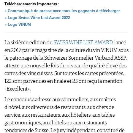
AVANTAGES
Téléchargements importants :
» Communiqué de presse avec tous les gagnants à télécharger
GUIDE MILLÉSIMES
» Logo Swiss Wine List Award 2022
ABONNER
» Logo VINUM
RECHERCHE VINS
NEWSLETTER
La sixième édition du
SWISS WINE LIST AWARD
, lancé
GUIDE DU VIGNOBLE
en 2017 par le magazine de la culture du vin VINUM sous
WINE TRADE CLUB
le patronage de la Schweizer Sommelier-Verband ASSP,
OFFRES D'EMPLOIS
atteste une nouvelle fois du niveau de qualité élevé des
PUBLICITÉ
cartes des vins suisses. Sur toutes les cartes présentées,
PRESSE
122 sont parvenues en finale et 23 ont reçu la mention
MENTIONS LÉGALES
«Excellent».
CGV & PROTECTION DES
DONNÉES
Le concours s’adresse aux sommeliers, aux maîtres
FAQ
d’hôtel, aux directeurs de restaurants, aux chefs de
service, aux restaurateurs, aux hôteliers, aux tables
gastronomiques, aux hôtels ou aux restaurants
tendances de Suisse. Le jury indépendant, constitué de