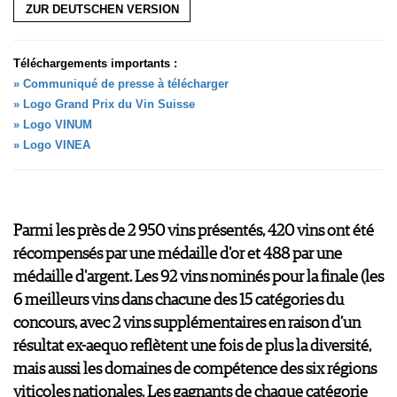
ZUR DEUTSCHEN VERSION
AVANTAGES
GUIDE MILLÉSIMES
ABONNER
Téléchargements importants :
RECHERCHE VINS
» Communiqué de presse à télécharger
NEWSLETTER
» Logo Grand Prix du Vin Suisse
» Logo VINUM
GUIDE DU VIGNOBLE
» Logo VINEA
WINE TRADE CLUB
OFFRES D'EMPLOIS
PUBLICITÉ
PRESSE
Parmi les près de 2 950 vins présentés, 420 vins ont été
MENTIONS LÉGALES
récompensés par une médaille d'or et 488 par une
CGV & PROTECTION DES
médaille d'argent. Les 92 vins nominés pour la finale (les
DONNÉES
6 meilleurs vins dans chacune des 15 catégories du
FAQ
concours, avec 2 vins supplémentaires en raison d’un
résultat ex-aequo reflètent une fois de plus la diversité,
mais aussi les domaines de compétence des six régions
viticoles nationales. Les gagnants de chaque catégorie