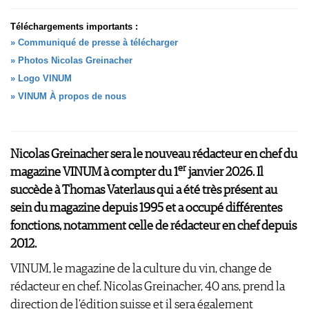
AVANTAGES
GUIDE MILLÉSIMES
Téléchargements importants :
» Communiqué de presse à télécharger
ABONNER
» Photos Nicolas Greinacher
RECHERCHE VINS
» Logo VINUM
NEWSLETTER
» VINUM À propos de nous
GUIDE DU VIGNOBLE
WINE TRADE CLUB
OFFRES D'EMPLOIS
PUBLICITÉ
Nicolas Greinacher sera le nouveau rédacteur en chef du
er
PRESSE
magazine VINUM à compter du 1
janvier 2026. Il
MENTIONS LÉGALES
succède à Thomas Vaterlaus qui a été très présent au
CGV & PROTECTION DES
sein du magazine depuis 1995 et a occupé différentes
DONNÉES
fonctions, notamment celle de rédacteur en chef depuis
FAQ
2012.
VINUM, le magazine de la culture du vin, change de
rédacteur en chef. Nicolas Greinacher, 40 ans, prend la
direction de l’édition suisse et il sera également