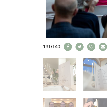
CGV & PROTECTION DES
DONNÉES
FAQ
SCHWEIZ
|
DEUTSCHLAND
|
SUISSE ROMANDE
131/140