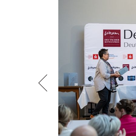
SCÈNE DU VIN
LIVRES
S'INSCRIRE
ARCHIVES
PORTRAITS
AVANTAGES
VINOPHILES
CONCOURS DE VIN
ARCHIVES
CONCOURS
AVANTAGES
GUIDE MILLÉSIMES
ABONNER
RECHERCHE VINS
NEWSLETTER
GUIDE DU VIGNOBLE
WINE TRADE CLUB
OFFRES D'EMPLOIS
PUBLICITÉ
PRESSE
MENTIONS LÉGALES