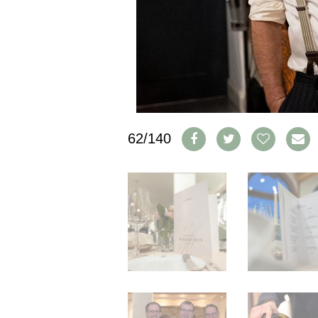
CGV & PROTECTION DES
DONNÉES
FAQ
SCHWEIZ
|
DEUTSCHLAND
|
SUISSE ROMANDE
62/140