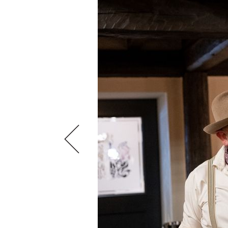
SCÈNE DU VIN
LIVRES
S'INSCRIRE
ARCHIVES
PORTRAITS
AVANTAGES
VINOPHILES
CONCOURS DE VIN
ARCHIVES
CONCOURS
AVANTAGES
GUIDE MILLÉSIMES
ABONNER
RECHERCHE VINS
NEWSLETTER
GUIDE DU VIGNOBLE
WINE TRADE CLUB
OFFRES D'EMPLOIS
PUBLICITÉ
PRESSE
MENTIONS LÉGALES