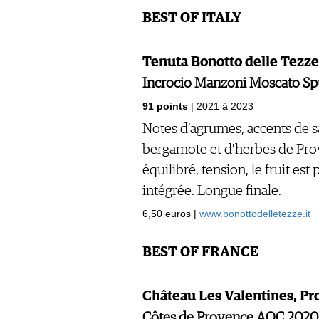
BEST OF ITALY
Tenuta Bonotto delle Tezz
Incrocio Manzoni Moscato S
91 points
| 2021 à 2023
Notes d’agrumes, accents de s
bergamote et d’herbes de Pro
équilibré, tension, le fruit est 
intégrée. Longue finale.
6,50 euros |
www.bonottodelletezze.it
BEST OF FRANCE
Château Les Valentines, P
Côtes de Provence AOC 2020