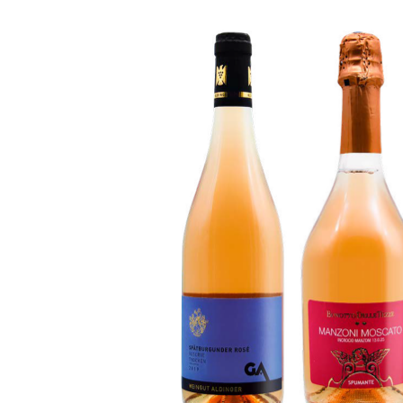
SCÈNE DU VIN
LIVRES
S'INSCRIRE
ARCHIVES
PORTRAITS
AVANTAGES
VINOPHILES
CONCOURS DE VIN
ARCHIVES
CONCOURS
AVANTAGES
GUIDE MILLÉSIMES
ABONNER
RECHERCHE VINS
NEWSLETTER
GUIDE DU VIGNOBLE
WINE TRADE CLUB
OFFRES D'EMPLOIS
PUBLICITÉ
PRESSE
MENTIONS LÉGALES