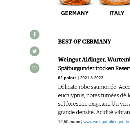
CGV & PROTECTION DES
DONNÉES
FAQ
SCHWEIZ
|
BEST OF GERMANY
DEUTSCHLAND
|
SUISSE ROMANDE
Weingut Aldinger, Wurtem
Spätburgunder trocken Reser
92 points
| 2021 à 2023
Délicate robe saumonée. Acce
eucalyptus, notes fumées déli
sol forestier, exigeant. Un vi
grande densité. Acidité vibrant
19,50 euros |
www.weingut-aldinger.de