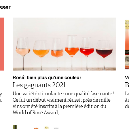
sser
Rosé: bien plus qu’une couleur
V
Les gagnants 2021
B
y
Une variété stimulante - une qualité fascinante !
L
.
Ce fut un début vraiment réussi : près de mille
à
vins ont été inscrits à la première édition du
d
World of Rosé Award,…