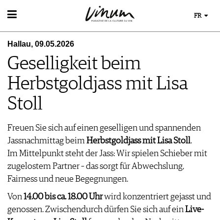
FR
VIN
Hallau, 09.05.2026
RECHERCHE DE VINS
MONDE DU VIN
Geselligkeit beim
GUIDE DU VIGNOBLE
AU RESTAURANT
WINETRADECLUB
EVÈNEMENTS DE VINUM
Herbstgoldjass mit Lisa
LE STOCKAGE DU VIN
DÉCOUVERTE
ÉVÉNEMENT CALENDRIER
ACTUALITÉS
COUPS DE CŒUR
Stoll
CONCOURS DE VIN
GUIDE DES MILLÉSIMES
IMAGES DES ÉVÉNEMENTS
UNIQUE WINERIES
Freuen Sie sich auf einen geselligen und spannenden
CLUB LES DOMAINES
MAGAZINE
Jassnachmittag beim
Herbstgoldjass mit Lisa Stoll
.
LES HISTOIRES DU VIN
Im Mittelpunkt steht der Jass: Wir spielen Schieber mit
MÉDIATHÈQUE
GUIDE DES VINS
zugelostem Partner – das sorgt für Abwechslung,
APPLICATIONS
EXTRAS
NEWS
Fairness und neue Begegnungen.
VIDÉOS
ABONNER
ÉCONOMIE DU VIN
GALÉRIES DE PHOTOS
Von
14.00 bis ca. 18.00 Uhr
wird konzentriert gejasst und
ÉDITION ACTUELLE
SCÈNE DU VIN
LIVRES
S'INSCRIRE
genossen. Zwischendurch dürfen Sie sich auf ein
Live-
ARCHIVES
PORTRAITS