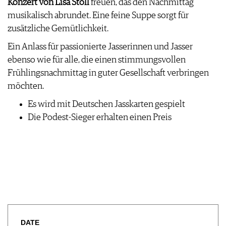
Konzert von Lisa Stoll
freuen, das den Nachmittag
AVANTAGES
VINOPHILES
musikalisch abrundet. Eine feine Suppe sorgt für
CONCOURS DE VIN
ARCHIVES
zusätzliche Gemütlichkeit.
CONCOURS
AVANTAGES
Ein Anlass für passionierte Jasserinnen und Jasser
GUIDE MILLÉSIMES
ebenso wie für alle, die einen stimmungsvollen
ABONNER
Frühlingsnachmittag in guter Gesellschaft verbringen
RECHERCHE VINS
möchten.
NEWSLETTER
Es wird mit Deutschen Jasskarten gespielt
GUIDE DU VIGNOBLE
Die Podest-Sieger erhalten einen Preis
WINE TRADE CLUB
OFFRES D'EMPLOIS
PUBLICITÉ
PRESSE
MENTIONS LÉGALES
CGV & PROTECTION DES
DONNÉES
FAQ
DATE