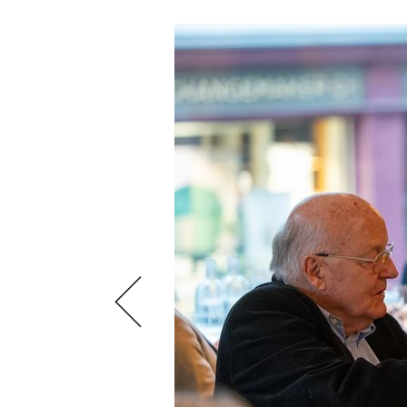
SCÈNE DU VIN
LIVRES
S'INSCRIRE
ARCHIVES
PORTRAITS
AVANTAGES
VINOPHILES
CONCOURS DE VIN
ARCHIVES
CONCOURS
AVANTAGES
GUIDE MILLÉSIMES
ABONNER
RECHERCHE VINS
NEWSLETTER
GUIDE DU VIGNOBLE
WINE TRADE CLUB
OFFRES D'EMPLOIS
PUBLICITÉ
PRESSE
MENTIONS LÉGALES