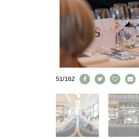
CGV & PROTECTION DES
DONNÉES
FAQ
SCHWEIZ
|
DEUTSCHLAND
|
SUISSE ROMANDE
51/162