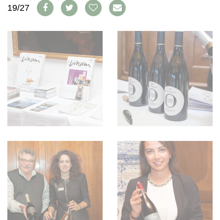
AVANTAGES
19/27
VINOPHILES
CONCOURS DE VIN
ARCHIVES
CONCOURS
AVANTAGES
GUIDE MILLÉSIMES
ABONNER
RECHERCHE VINS
NEWSLETTER
GUIDE DU VIGNOBLE
WINE TRADE CLUB
OFFRES D'EMPLOIS
PUBLICITÉ
PRESSE
MENTIONS LÉGALES
CGV & PROTECTION DES
DONNÉES
FAQ