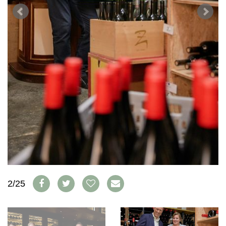
AVANTAGES
VINOPHILES
CONCOURS DE VIN
ARCHIVES
CONCOURS
AVANTAGES
GUIDE MILLÉSIMES
ABONNER
RECHERCHE VINS
NEWSLETTER
GUIDE DU VIGNOBLE
WINE TRADE CLUB
OFFRES D'EMPLOIS
PUBLICITÉ
PRESSE
MENTIONS LÉGALES
2/25
CGV & PROTECTION DES
DONNÉES
FAQ