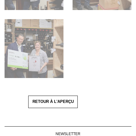
RETOUR À L'APERÇU
NEWSLETTER