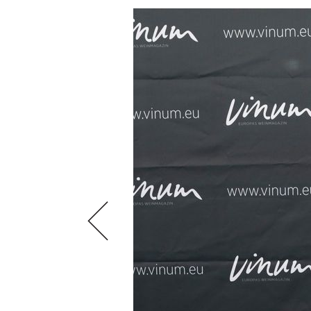
SCÈNE DU VIN
LIVRES
S'INSCRIRE
ARCHIVES
PORTRAITS
AVANTAGES
VINOPHILES
CONCOURS DE VIN
ARCHIVES
CONCOURS
AVANTAGES
GUIDE MILLÉSIMES
ABONNER
RECHERCHE VINS
NEWSLETTER
GUIDE DU VIGNOBLE
WINE TRADE CLUB
OFFRES D'EMPLOIS
PUBLICITÉ
PRESSE
MENTIONS LÉGALES