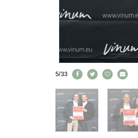
CGV & PROTECTION DES
DONNÉES
FAQ
SCHWEIZ
|
DEUTSCHLAND
|
SUISSE ROMANDE
5/33