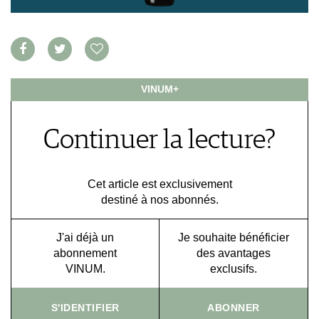
NEWS
VIDÉOS
ÉCONOMIE DU VIN
GALÉRIES DE PHOTOS
SCÈNE DU VIN
LIVRES
S'INSCRIRE
PORTRAITS
VINOPHILES
VINUM+
CONCOURS DE VIN
ARCHIVES
CONCOURS
Continuer la lecture?
AVANTAGES
GUIDE MILLÉSIMES
ABONNER
Cet article est exclusivement
RECHERCHE VINS
destiné à nos abonnés.
NEWSLETTER
GUIDE DU VIGNOBLE
J'ai déjà un
Je souhaite bénéficier
WINE TRADE CLUB
abonnement
des avantages
OFFRES D'EMPLOIS
VINUM.
exclusifs.
PUBLICITÉ
PRESSE
S'IDENTIFIER
ABONNER
MENTIONS LÉGALES