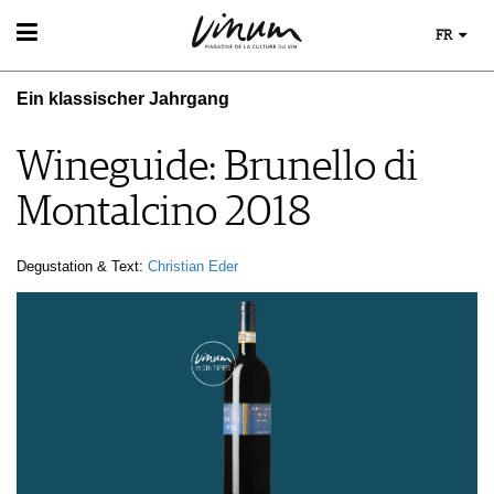
FR
VIN
Ein klassischer Jahrgang
RECHERCHE DE VINS
MONDE DU VIN
GUIDE DU VIGNOBLE
AU RESTAURANT
Wineguide: Brunello di
WINETRADECLUB
EVÈNEMENTS DE VINUM
LE STOCKAGE DU VIN
DÉCOUVERTE
Montalcino 2018
ÉVÉNEMENT CALENDRIER
ACTUALITÉS
COUPS DE CŒUR
MAGAZINE
CONCOURS DE VIN
GUIDE DES MILLÉSIMES
LES HISTOIRES DU VIN
IMAGES DES ÉVÉNEMENTS
Degustation & Text:
Christian Eder
UNIQUE WINERIES
GUIDE DES VINS
CLUB LES DOMAINES
EXTRAS
ABONNER
ÉDITION ACTUELLE
ARCHIVES
AVANTAGES
MÉDIATHÈQUE
APPLICATIONS