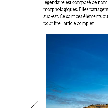
ÉCONOMIE DU VIN
légendaire est composé de nombre
SCÈNE DU VIN
S'INSCRIRE
morphologiques. Elles partagent
PORTRAITS
sud-est. Ce sont ces éléments qu
VINOPHILES
pour lire l'article complet.
CONCOURS DE VIN
ARCHIVES
CONCOURS
AVANTAGES
GUIDE MILLÉSIMES
ABONNER
RECHERCHE VINS
NEWSLETTER
GUIDE DU VIGNOBLE
WINE TRADE CLUB
OFFRES D'EMPLOIS
PUBLICITÉ
PRESSE
MENTIONS LÉGALES