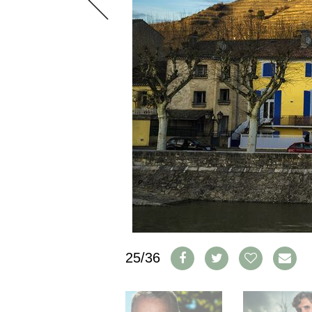
CGV & PROTECTION DES
DONNÉES
FAQ
SCHWEIZ
|
DEUTSCHLAND
|
SUISSE ROMANDE
25/36