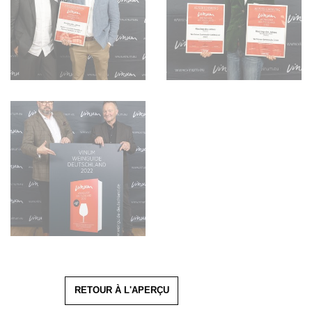
RETOUR À L'APERÇU