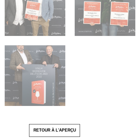
RETOUR À L'APERÇU