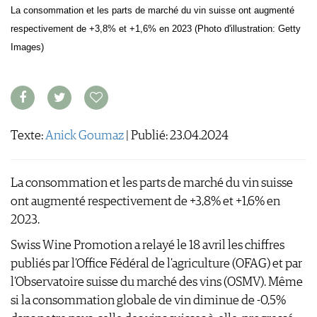
La consommation et les parts de marché du vin suisse ont augmenté
S'INSCRIRE
respectivement de +3,8% et +1,6% en 2023 (Photo d'illustration: Getty
Images)
CONCOURS DE VIN
CONCOURS
AVANTAGES
GUIDE MILLÉSIMES
ABONNER
Texte:
Anick Goumaz
| Publié: 23.04.2024
RECHERCHE VINS
NEWSLETTER
La consommation et les parts de marché du vin suisse
GUIDE DU VIGNOBLE
ont augmenté respectivement de +3,8% et +1,6% en
WINE TRADE CLUB
2023.
OFFRES D'EMPLOIS
Swiss Wine Promotion a relayé le 18 avril les chiffres
PUBLICITÉ
publiés par l’Office Fédéral de l’agriculture (OFAG) et par
PRESSE
l’Observatoire suisse du marché des vins (OSMV). Même
MENTIONS LÉGALES
si la consommation globale de vin diminue de -0,5%
CGV & PROTECTION DES