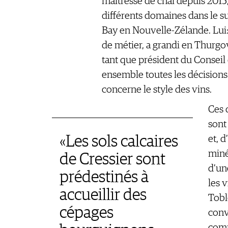
maîtresse de chai depuis 2015,
différents domaines dans le su
Bay en Nouvelle-Zélande. Lui:
de métier, a grandi en Thurgov
tant que président du Conseil 
ensemble toutes les décisions 
concerne le style des vins.
Ces 
sont
«Les sols calcaires
et, 
miné
de Cressier sont
d’un
prédestinés à
les 
accueillir des
Tobl
cépages
conv
comm