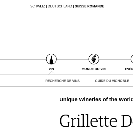
SCHWEIZ
|
DEUTSCHLAND
|
SUISSE ROMANDE
RECHERCHER
VIN
RECHERCHE DE VINS
GUIDE DU VIGNOBLE
WINETRADECLUB
DÉCOUVERTE
COUPS DE CŒUR
VIN
MONDE DU VIN
EVÈ
GUIDE DES MILLÉSIMES
RECHERCHE DE VINS
GUIDE DU VIGNOBLE
UNIQUE WINERIES
CLUB LES DOMAINES
Unique Wineries of the Worl
MONDE DU VIN
AU RESTAURANT
Grillette 
EVÈNEMENTS DE VINUM
LE STOCKAGE DU VIN
ÉVÉNEMENT CALENDRIER
ACTUALITÉS
MAGAZINE
CONCOURS DE VIN