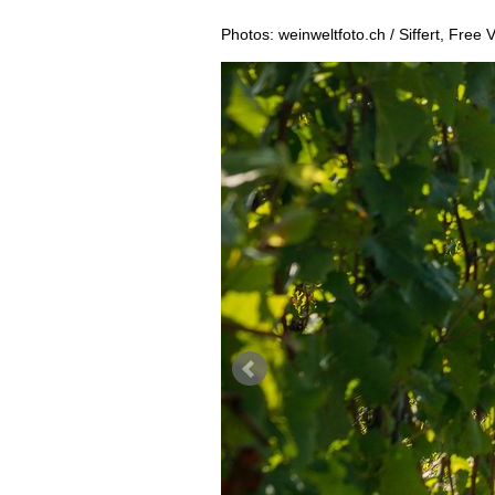
LES HISTOIRES DU VIN
IMAGES DES ÉVÉNEMENTS
MÉDIATHÈQUE
Photos: weinweltfoto.ch / Siffert, Free
GUIDE DES VINS
APPLICATIONS
EXTRAS
NEWS
VIDÉOS
ABONNER
ÉCONOMIE DU VIN
GALÉRIES DE PHOTOS
ÉDITION ACTUELLE
SCÈNE DU VIN
LIVRES
S'INSCRIRE
ARCHIVES
PORTRAITS
AVANTAGES
VINOPHILES
CONCOURS DE VIN
ARCHIVES
CONCOURS
AVANTAGES
GUIDE MILLÉSIMES
ABONNER
RECHERCHE VINS
NEWSLETTER
GUIDE DU VIGNOBLE
WINE TRADE CLUB