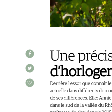
OFFRES D'EMPLOIS
PUBLICITÉ
PRESSE
MENTIONS LÉGALES
CGV & PROTECTION DES
DONNÉES
FAQ
Une préci
SCHWEIZ
|
d’horloger
DEUTSCHLAND
|
SUISSE ROMANDE
Derrière l’essor que connaît le
actuelle dans différents domai
de ses différences. Elle: Annie
dans le sud de la vallée du R