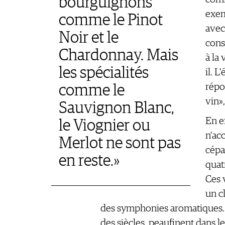
bourguignons
exem
comme le Pinot
avec
Noir et le
cons
Chardonnay. Mais
à la
les spécialités
il. 
répo
comme le
vin»
Sauvignon Blanc,
En e
le Viognier ou
n’ac
Merlot ne sont pas
cépa
en reste.»
quat
Ces 
un c
des symphonies aromatiques. E
des siècles, peaufinent dans le