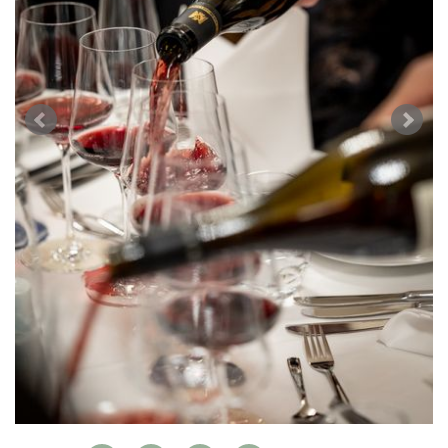
AVANTAGES
VINOPHILES
CONCOURS DE VIN
ARCHIVES
CONCOURS
AVANTAGES
GUIDE MILLÉSIMES
ABONNER
RECHERCHE VINS
NEWSLETTER
GUIDE DU VIGNOBLE
WINE TRADE CLUB
OFFRES D'EMPLOIS
PUBLICITÉ
PRESSE
MENTIONS LÉGALES
CGV & PROTECTION DES
DONNÉES
FAQ