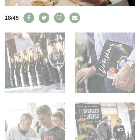
AVANTAGES
VINOPHILES
CONCOURS DE VIN
ARCHIVES
18/48
CONCOURS
AVANTAGES
GUIDE MILLÉSIMES
ABONNER
RECHERCHE VINS
NEWSLETTER
GUIDE DU VIGNOBLE
WINE TRADE CLUB
OFFRES D'EMPLOIS
PUBLICITÉ
PRESSE
MENTIONS LÉGALES
CGV & PROTECTION DES
DONNÉES
FAQ