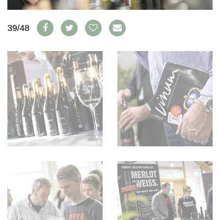
AVANTAGES
VINOPHILES
CONCOURS DE VIN
ARCHIVES
39/48
CONCOURS
AVANTAGES
GUIDE MILLÉSIMES
ABONNER
RECHERCHE VINS
NEWSLETTER
GUIDE DU VIGNOBLE
WINE TRADE CLUB
OFFRES D'EMPLOIS
PUBLICITÉ
PRESSE
MENTIONS LÉGALES
CGV & PROTECTION DES
DONNÉES
FAQ