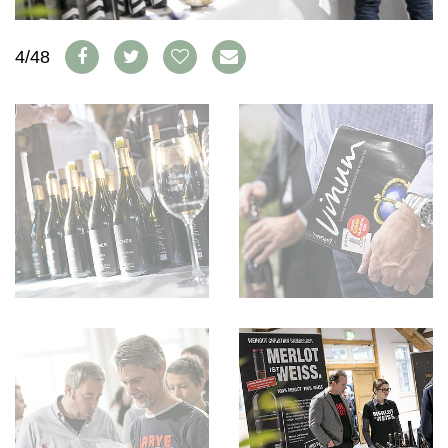
AVANTAGES
VINOPHILES
CONCOURS DE VIN
ARCHIVES
4/48
CONCOURS
AVANTAGES
GUIDE MILLÉSIMES
ABONNER
RECHERCHE VINS
NEWSLETTER
GUIDE DU VIGNOBLE
WINE TRADE CLUB
OFFRES D'EMPLOIS
PUBLICITÉ
PRESSE
MENTIONS LÉGALES
CGV & PROTECTION DES
DONNÉES
FAQ