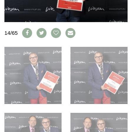
AVANTAGES
VINOPHILES
CONCOURS DE VIN
ARCHIVES
CONCOURS
AVANTAGES
14/65
GUIDE MILLÉSIMES
ABONNER
RECHERCHE VINS
NEWSLETTER
GUIDE DU VIGNOBLE
WINE TRADE CLUB
OFFRES D'EMPLOIS
PUBLICITÉ
PRESSE
MENTIONS LÉGALES
CGV & PROTECTION DES
DONNÉES
FAQ