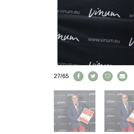
CGV & PROTECTION DES
DONNÉES
FAQ
SCHWEIZ
|
DEUTSCHLAND
|
SUISSE ROMANDE
27/65