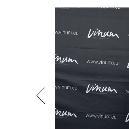
SCÈNE DU VIN
LIVRES
S'INSCRIRE
ARCHIVES
PORTRAITS
AVANTAGES
VINOPHILES
CONCOURS DE VIN
ARCHIVES
CONCOURS
AVANTAGES
GUIDE MILLÉSIMES
ABONNER
RECHERCHE VINS
NEWSLETTER
GUIDE DU VIGNOBLE
WINE TRADE CLUB
OFFRES D'EMPLOIS
PUBLICITÉ
PRESSE
MENTIONS LÉGALES